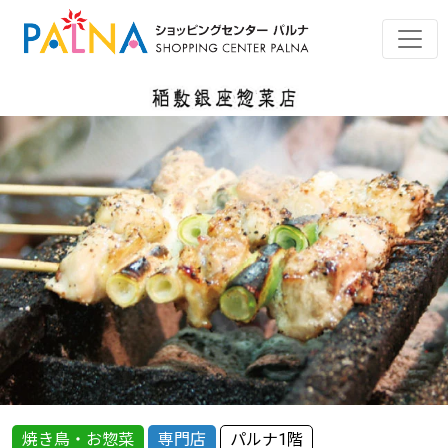
焼き鳥・お惣菜
専門店
パルナ1階