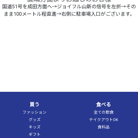
国道51号を成田方面へ→ジョイフル山新の信号を左折→その
まま100メートル程直進→右側に駐車場入口がございます。
買う
食べる
ファッション
全ての飲食
グッズ
テイクアウトOK
キッズ
食料品
ギフト